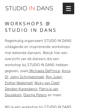
WORKSHOPS @
STUDIO IN DANS
Regelmatig organiseert STUDIO IN DANS
uitdagende en inspirerende workshops
met bekende dansers. Bekijk hier een
overzicht van de dansers die een
workshop bij STUDIO IN DANS hebben
gegeven, zoals
Michaela DePrince
,
Anna
Ol
,
Jamy Schinkelshoek
,
Roy Julen
,.
Esther Nederpelt
,
Nicky van Cleef
,
Denden Karendeniz
,
Patricia van
Deutekom
,
Doortje Peters
en meer.
Wil je een workshop bij STUDIO IN DANS