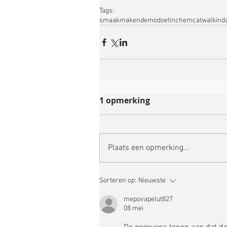
Tags:
smaakmakendemo
doetinchem
catwalk
ind
1 opmerking
Plaats een opmerking...
Sorteren op:
Nieuwste
mepovapelut827
08 mei