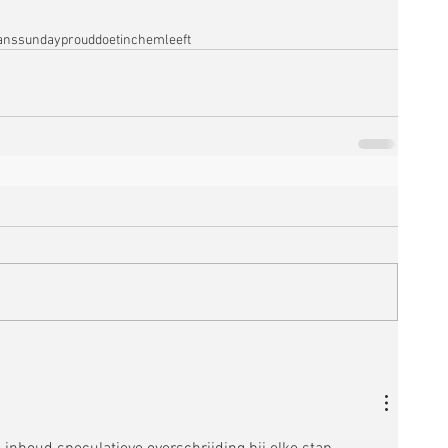
ans
sunday
proud
doetinchemleeft