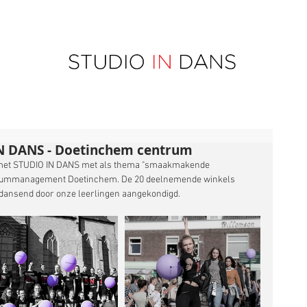
N DANS - Doetinchem centrum
w met STUDIO IN DANS met als thema "smaakmakende 
rummanagement Doetinchem. De 20 deelnemende winkels 
 dansend door onze leerlingen aangekondigd.