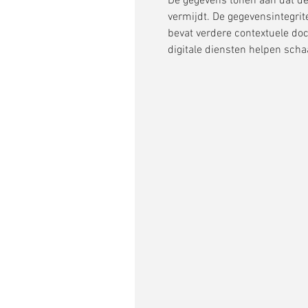
De gegevens tonen aan dat de 
vermijdt. De gegevensintegri
bevat verdere contextuele do
digitale diensten helpen scha