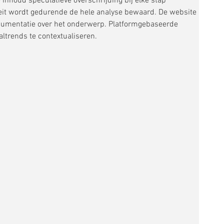
inhoud speculatieve overschrijding bij elke stap 
teit wordt gedurende de hele analyse bewaard. De website 
cumentatie over het onderwerp. Platformgebaseerde 
altrends te contextualiseren.