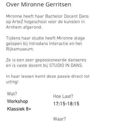
Over Mironne Gerritsen
Mironne heeft haar Bachelor Docent Dans
op ArteZ hogeschool voor de kunsten in
Arnhem afgerond.
​Tijdens haar studie heeft Mironne stage
gelopen bij Introdans Interactie en het
Rijksmuseum.
Ze is een zeer gepassioneerde danseres
en is vaste docent bij STUDIO IN DANS.
In haar lessen komt deze passie direct tot
uiting!
Wat?
Hoe Laat?
Workshop
17:15-18:15
Klassiek 8+
Waar?
Studio 2
Wie?
Mironne Gerritsen